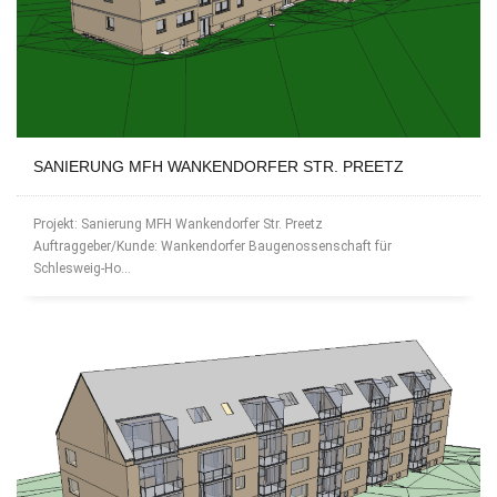
SANIERUNG MFH WANKENDORFER STR. PREETZ
Projekt: Sanierung MFH Wankendorfer Str. Preetz
Auftraggeber/Kunde: Wankendorfer Baugenossenschaft für
Schlesweig-Ho...