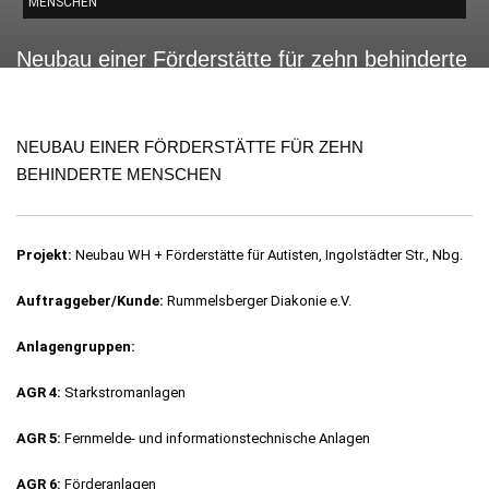
MENSCHEN
Neubau einer Förderstätte für zehn behinderte
Menschen
NEUBAU EINER FÖRDERSTÄTTE FÜR ZEHN
BEHINDERTE MENSCHEN
Projekt:
Neubau WH + Förderstätte für Autisten, Ingolstädter Str., Nbg.
Auftraggeber/Kunde:
Rummelsberger Diakonie e.V.
Anlagengruppen:
AGR 4:
Starkstromanlagen
AGR 5:
Fernmelde- und informationstechnische Anlagen
AGR 6:
Förderanlagen