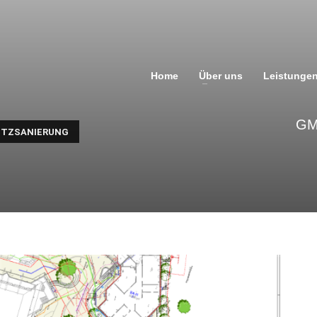
Home
Über uns
Leistunge
GM
UTZSANIERUNG